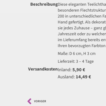
Beschreibung
Diese eleganten Teelichtha
besonderen Flechtstruktur
200 in unterschiedlichen F
Hand gefertigt. Als dekorat
sie jedes Zuhause – ganz g
Jahreszeit oder zu welchem 
im Lieferumfang bereits ent
Ihren bevorzugten Farbton b
Maße: D 6 cm, H 3 cm
Lieferzeit: 3 – 4 Tage
Versandkosten
Inland:
5,90 €
Ausland:
14,49 €
VORIGER