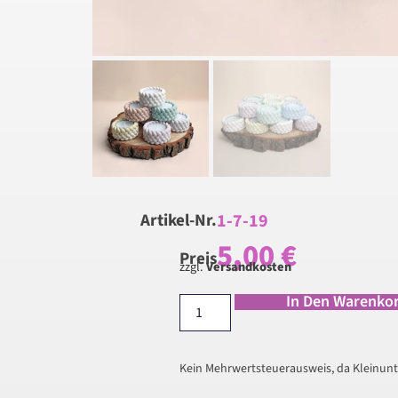
1-7-19
Artikel-Nr.
5,00
€
Preis
zzgl.
Versandkosten
In Den Warenko
Kein Mehrwertsteuerausweis, da Kleinunt