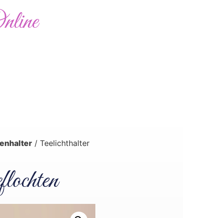
nline
Abholung möglich
0,00
€
Bewertungen
Kontakt
enhalter
/ Teelichthalter
flochten