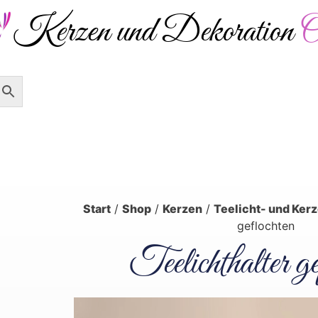
Kerzen und Dekoration
O
Versandkostenfrei ab 50 € – 
Verpackungen
Dekoration
Start
/
Shop
/
Kerzen
/
Teelicht- und Kerz
geflochten
Teelichthalter ge