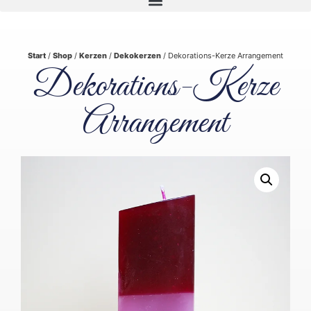
Start
/
Shop
/
Kerzen
/
Dekokerzen
/ Dekorations-Kerze Arrangement
Dekorations-Kerze
Arrangement