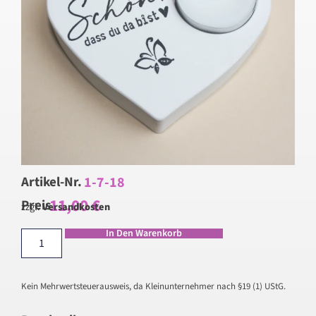
1-7-18
Artikel-Nr.
11,00
€
Preis
zzgl.
Versandkosten
In Den Warenkorb
Kein Mehrwertsteuerausweis, da Kleinunternehmer nach §19 (1) UStG.