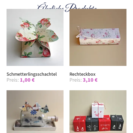
Ähnliche Produkte
Schmet­terlings­schachtel
Recht­eckbox
1,00
€
3,10
€