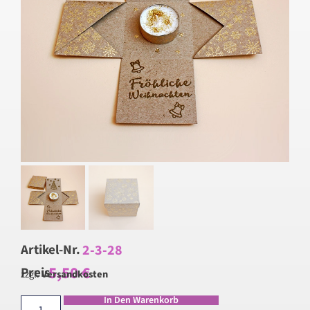
2-3-28
Artikel-Nr.
5,50
€
Preis
zzgl.
Versandkosten
In Den Warenkorb