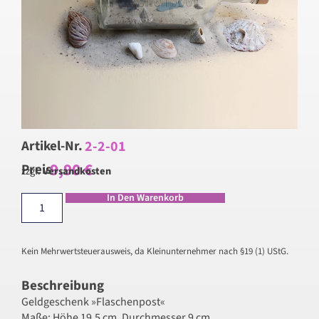
2-2-01
Artikel-Nr.
9,90
€
Preis
zzgl.
Versandkosten
In Den Warenkorb
Kein Mehrwertsteuerausweis, da Kleinunternehmer nach §19 (1) UStG.
Beschreibung
Geldgeschenk »Flaschenpost«
Maße: Höhe 19,5 cm, Durchmesser 9 cm