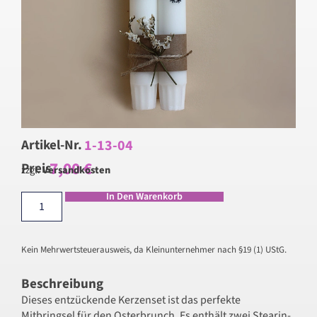
1-13-04
Artikel-Nr.
7,00
€
Preis
zzgl.
Versandkosten
In Den Warenkorb
Kein Mehrwertsteuerausweis, da Kleinunternehmer nach §19 (1) UStG.
Beschreibung
Dieses entzückende Kerzenset ist das perfekte
Mitbringsel für den Osterbrunch. Es enthält zwei Stearin-