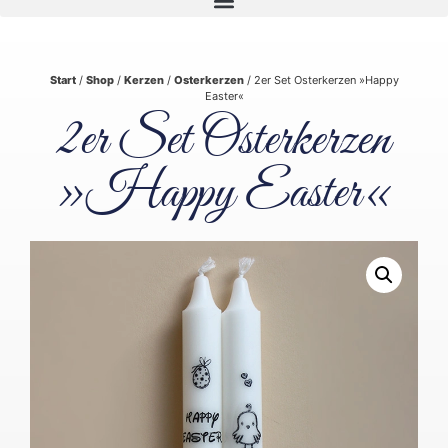
Start
/
Shop
/
Kerzen
/
Osterkerzen
/ 2er Set Osterkerzen »Happy
Easter«
2er Set Osterkerzen
»Happy Easter«