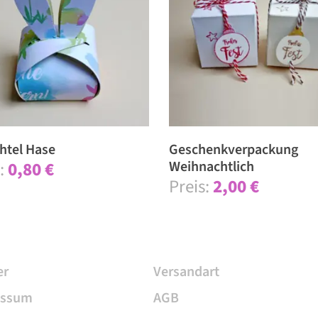
h­tel Hase
Ge­schenkverpackung
0,80
€
Weihnachtlich
2,00
€
er
Versandart
essum
AGB