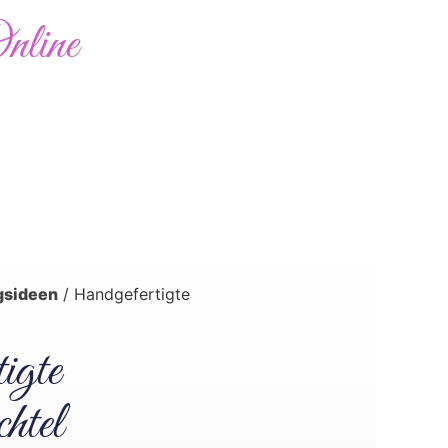
nline
Abholung möglich
0,00
€
Bewertungen
Kontakt
gsideen
/ Handgefertigte
igte
htel