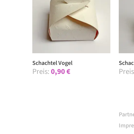
Schach­tel Vogel
Schac
0,90
€
Partn
Impr