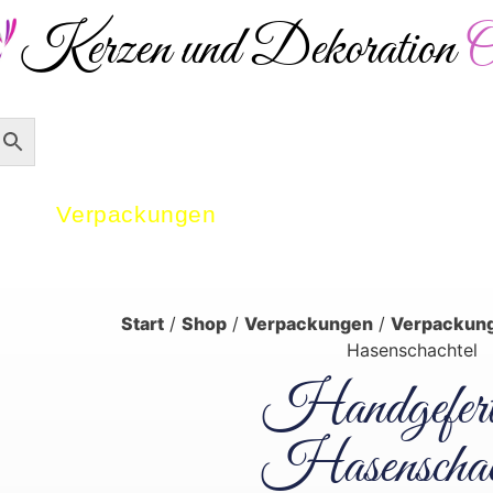
Kerzen und Dekoration
O
Versandkostenfrei ab 50 € – 
Verpackungen
Dekoration
Start
/
Shop
/
Verpackungen
/
Verpackun
Hasenschachtel
Handgefert
Hasenschac