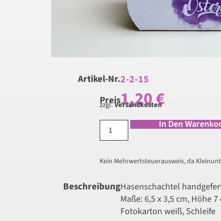
2-2-15
Artikel-Nr.
1,20
€
Preis
zzgl.
Versandkosten
In Den Warenko
Kein Mehrwertsteuerausweis, da Kleinunt
Beschreibung
Hasenschachtel handgefert
Maße: 6,5 x 3,5 cm, Höhe 7
Fotokarton weiß, Schleife