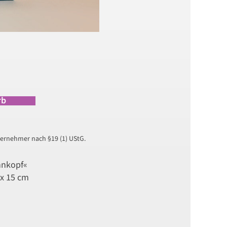
rb
ernehmer nach §19 (1) UStG.
nnkopf«
 x 15 cm