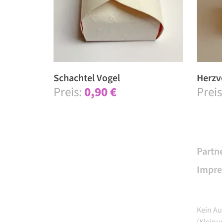
Schach­tel Vogel
Herz­v
0,90
€
Partn
Impr
Kein Au
(Klein