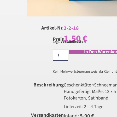
2-2-18
Artikel-Nr.
1,50
€
Preis
zzgl.
Versandkosten
In Den Warenko
Kein Mehrwertsteuerausweis, da Kleinunt
Beschreibung
Geschenktüte »Schneema
Handgefertigt Maße: 12 x 5
Fotokarton, Satinband
Lieferzeit: 2 – 4 Tage
Versandkosten
Inland:
5,90 €