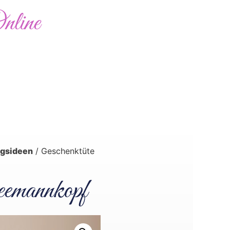
nline
Abholung möglich
0,00
€
Bewertungen
Kontakt
gsideen
/ Geschenktüte
eemannkopf