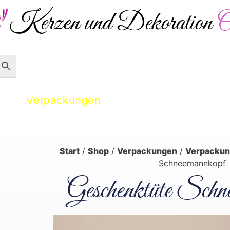
Kerzen und Dekoration
O
Versandkostenfrei ab 50 € – 
Verpackungen
Dekoration
Start
/
Shop
/
Verpackungen
/
Verpackun
Schneemannkopf
Geschenktüte Schn