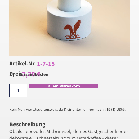
1-7-15
Artikel-Nr.
3,20
€
Preis
zzgl.
Versandkosten
In Den Warenkorb
Kein Mehrwertsteuerausweis, da Kleinunternehmer nach §19 (1) UStG.
Beschreibung
Ob als liebevolles Mitbringsel, kleines Gastgeschenk oder
dekorative Tischgestaltung zum Osterkaffee – dieser