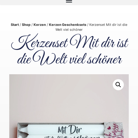
Start
/
Shop
/
Kerzen
/
Kerzen Geschenksets
/ Kerzenset Mit dir ist die
Welt viel schöner
Kerzenset Mit dir ist
die Welt viel schöner