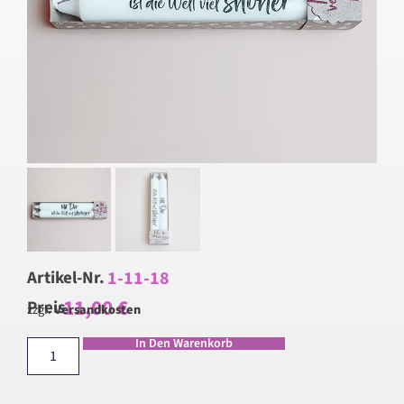
1-11-18
Artikel-Nr.
11,00
€
Preis
zzgl.
Versandkosten
In Den Warenkorb