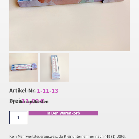
1-11-13
Artikel-Nr.
11,00
€
Preis
zzgl.
Versandkosten
In Den Warenkorb
Kein Mehrwertsteuerausweis, da Kleinunternehmer nach §19 (1) UStG.