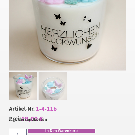
1-4-11b
Artikel-Nr.
18,00
€
Preis
zzgl.
Versandkosten
In Den Warenkorb