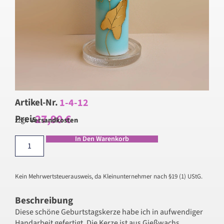
1-4-12
Artikel-Nr.
27,90
€
Preis
zzgl.
Versandkosten
In Den Warenkorb
Kein Mehrwertsteuerausweis, da Kleinunternehmer nach §19 (1) UStG.
Beschreibung
Diese schöne Geburtstagskerze habe ich in aufwendiger
Handarbeit gefertigt. Die Kerze ist aus Gießwachs