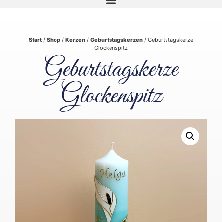
Start
/
Shop
/
Kerzen
/
Geburtstagskerzen
/ Geburtstagskerze
Glockenspitz
Geburtstagskerze
Glockenspitz