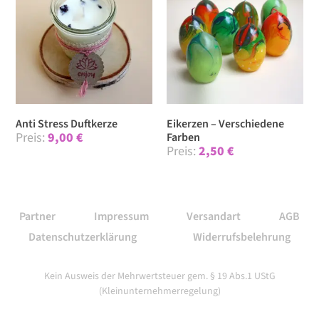
Anti Stress Duftkerze
Eikerzen – Verschiedene
9,00
€
Farben
2,50
€
Partner
Impressum
Versandart
AGB
Datenschutzerklärung
Widerrufsbelehrung
Kein Ausweis der Mehrwertsteuer gem. § 19 Abs.1 UStG
(Kleinunternehmerregelung)