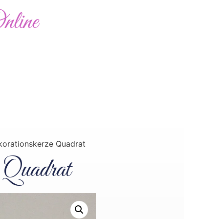
nline
Abholung möglich
0,00
€
Bewertungen
Kontakt
korationskerze Quadrat
 Quadrat