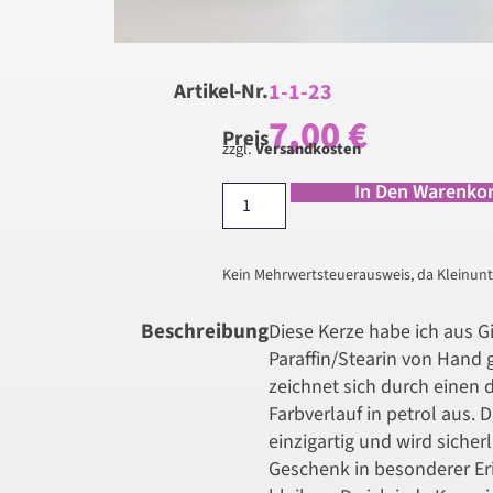
1-1-23
Artikel-Nr.
7,00
€
Preis
zzgl.
Versandkosten
In Den Warenko
Kein Mehrwertsteuerausweis, da Kleinunt
Beschreibung
Diese Kerze habe ich aus 
Paraffin/Stearin von Hand g
zeichnet sich durch einen 
Farbverlauf in petrol aus. D
einzigartig und wird sicherl
Geschenk in besonderer E