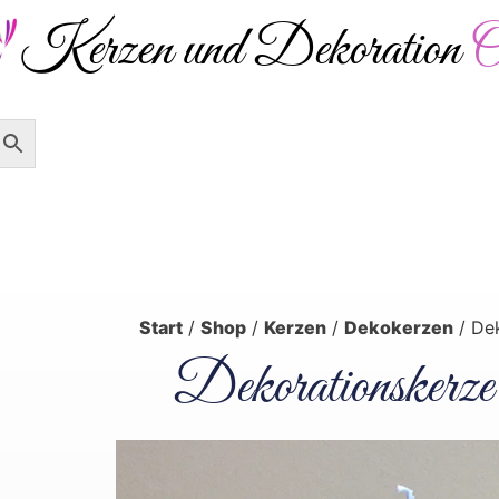
Kerzen und Dekoration
O
Versandkostenfrei ab 50 € – 
Verpackungen
Dekoration
Start
/
Shop
/
Kerzen
/
Dekokerzen
/ De
Dekorationskerze