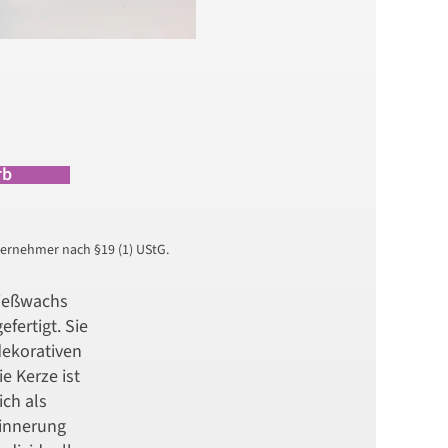
rb
ernehmer nach §19 (1) UStG.
Gießwachs
efertigt. Sie
dekorativen
ie Kerze ist
ich als
rinnerung