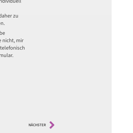
ndividuell
daher zu
n.
rbe
 nicht, mir
 telefonisch
mular.
NÄCHSTER