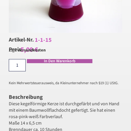
1-1-15
Artikel-Nr.
5,00
€
Preis
zzgl.
Versandkosten
In Den Warenkorb
Kein Mehrwertsteuerausweis, da Kleinunternehmer nach §19 (1) UStG.
Beschreibung
Diese kegelförmige Kerze ist durchgefärbt und von Hand
mit einem Baumwollflachdocht gefertigt. Sie hat einen
rosa-pink-weiß Farbverlauf.
Maße 14 x 6,5 cm
Brenndauer ca. 10 Stunden