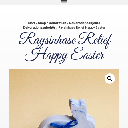
Start
/
Shop
/
Dekoration
/
Dekorationsobjekte
Dekorationszubehör
/ Raysinhase Relief Happy Easter
Raysinhase Relief
Happy Easter