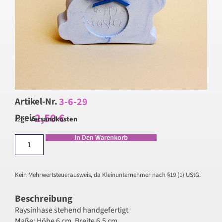
3-6-29
Artikel-Nr.
2,50
€
Preis
zzgl.
Versandkosten
In Den Warenkorb
Kein Mehrwertsteuerausweis, da Kleinunternehmer nach §19 (1) UStG.
Beschreibung
Raysinhase stehend handgefertigt
Maße: Höhe 6 cm, Breite 6,5 cm