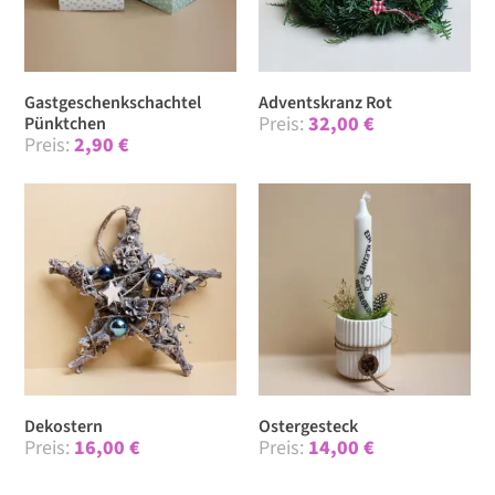
Gastgeschenk­schachtel
Adventskranz Rot
32,00
€
Pünktchen
2,90
€
Dekostern
Ostergesteck
16,00
€
14,00
€