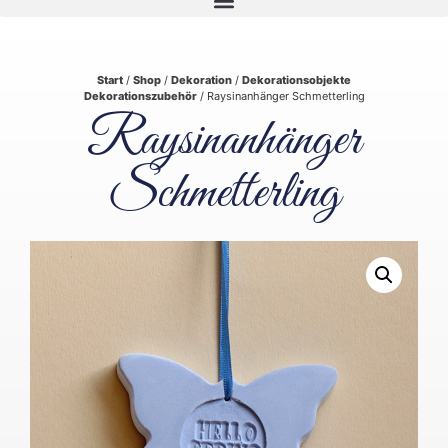
Start
/
Shop
/
Dekoration
/
Dekorationsobjekte
Dekorationszubehör
/ Raysinanhänger Schmetterling
Raysinanhänger
Schmetterling