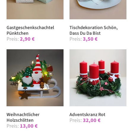
Gastgeschenk­schachtel
Tischdekoration Schön,
Pünktchen
Dass Du Da Bist
2,90
€
3,50
€
Weihnachtlicher
Adventskranz Rot
32,00
€
Holzschlitten
13,00
€