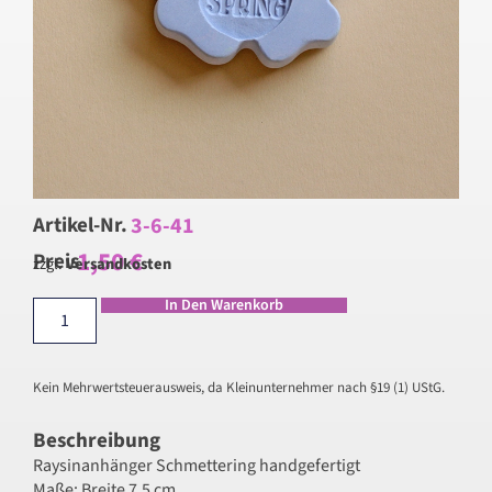
3-6-41
Artikel-Nr.
1,50
€
Preis
zzgl.
Versandkosten
In Den Warenkorb
Kein Mehrwertsteuerausweis, da Kleinunternehmer nach §19 (1) UStG.
Beschreibung
Raysinanhänger Schmettering handgefertigt
Maße: Breite 7,5 cm