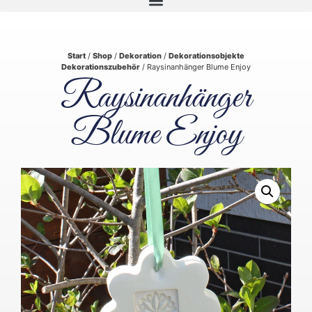
Start
/
Shop
/
Dekoration
/
Dekorationsobjekte
Dekorationszubehör
/ Raysinanhänger Blume Enjoy
Raysinanhänger
Blume Enjoy