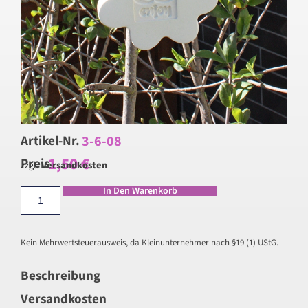
3-6-08
Artikel-Nr.
1,50
€
Preis
zzgl.
Versandkosten
In Den Warenkorb
Kein Mehrwertsteuerausweis, da Kleinunternehmer nach §19 (1) UStG.
Beschreibung
Versandkosten